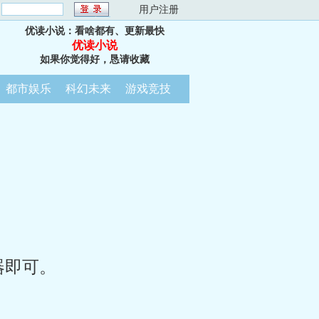
：
用户注册
优读小说：看啥都有、更新最快
优读小说
如果你觉得好，恳请收藏
都市娱乐
科幻未来
游戏竞技
器即可。