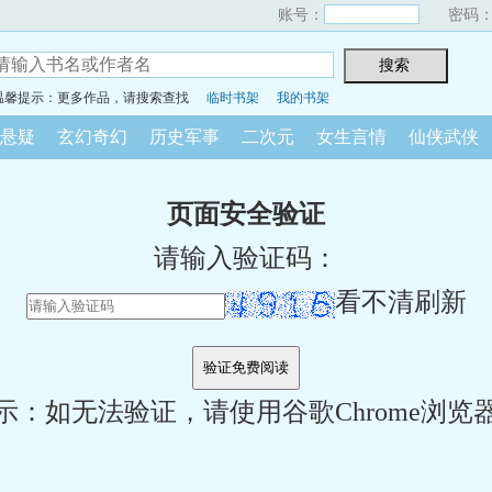
账号：
密码
温馨提示：更多作品，请搜索查找
临时书架
我的书架
悬疑
玄幻奇幻
历史军事
二次元
女生言情
仙侠武侠
页面安全验证
请输入验证码：
看不清刷新
示：如无法验证，请使用谷歌Chrome浏览