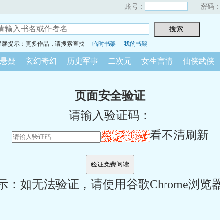
账号：
密码
温馨提示：更多作品，请搜索查找
临时书架
我的书架
悬疑
玄幻奇幻
历史军事
二次元
女生言情
仙侠武侠
页面安全验证
请输入验证码：
看不清刷新
示：如无法验证，请使用谷歌Chrome浏览