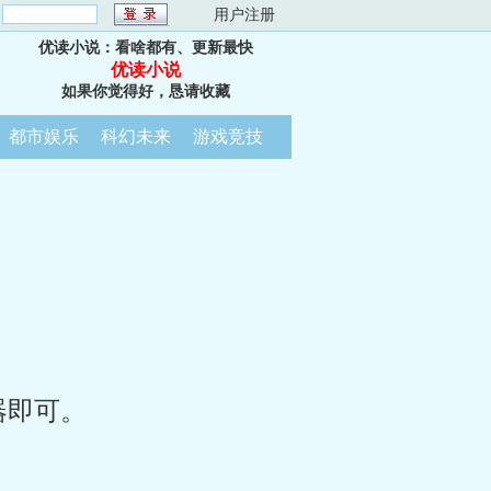
：
用户注册
优读小说：看啥都有、更新最快
优读小说
如果你觉得好，恳请收藏
都市娱乐
科幻未来
游戏竞技
器即可。