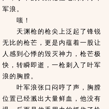
军浪。
　　嗤！
　　天渊枪的枪尖上泛起了锋锐
无比的枪芒，更是内蕴着一股让
人感到心悸的毁灭神力，枪芒极
快，转瞬即逝，一枪刺入了叶军
浪的胸膛。
　　叶军浪张口闷哼了声，胸膛
位置已经溅出大量鲜血，他没有