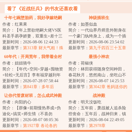
看了《近战狂兵》的书友还喜欢看
十年七碗堕胎药，我好孕嫁绝嗣
神级插班生
作者：红果果
作者：如墨似血
他悔疯了
简介：【年上禁欲绝嗣大佬VS医
简介：一代仙界丹师意外附身在
科圣手易孕娇妻，双重生+差十三
一个豪门纨绔身上，成为一个插
岁+打脸虐渣+渣夫火葬场】
更新时间：2026-08-06 12:44:33
班生，以一身神奇仙术，混迹于
更新时间：2026-08-06 23:54:02
&lt;br/&gt; 苏婉...
最新章节：
第313章 财大气粗！殊
美女丛中，在都...
最新章节：
第九千四百三十五章
不知是圈套
好像不太听话！
60年代：开局荒年，我带着全村
最强小神农
作者：妞妞骑牛
作者：荷椒侠
吃肉
简介：【年代+空间+穿越+囤物资
简介：林田获得随身空间种田，
+轻松+无后宫】李有福穿越到年
春花秋月，悠然南山，坐吃山不
灾荒年，一个和他同名同姓的男
更新时间：2026-07-28 07:58:44
空。他只想过好自己的小日子，
更新时间：2026-08-07 14:25:53
人身上，并且...
最新章节：
第841章：多年后
实力却不允许他...
最新章节：
第3042章 爸妈送你的
大礼
让你代管废材班，怎么成武神殿
战神殿
作者：向阳的心
作者：明天没饭吃
了
简介：【群像+前期慢热养成+伪
简介：五年前，萧战被人追杀险
迪化+搞笑+师生情（不喜勿
些丧命：五年后，战神归来，镇
入）】半个月撵走三个班主任。
更新时间：2026-08-07 08:05:36
压世间一切宵小。...
更新时间：2026-08-04 22:49:05
面对有着人均混世魔...
最新章节：
第1927章 各论各的
最新章节：
第2978章