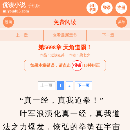
优读小说
手机版
临时
登录
注册
书架
m.youdu5.com
免费阅读
返回
菜单
上一章
查看最新章节
下一章
第5698章 天角道陨！
作品：近战狂兵
作者：梁七少
如果本章错误，请点击
报错
10秒纠正
上一页
1
2
下—页
　　“真一经，真我道拳！”
　　叶军浪演化真一经，真我道
法之力爆发，恢弘的拳势在宇宙