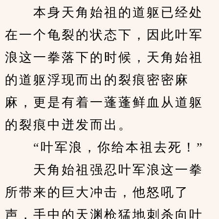
　　本身天角始祖的道躯已经处
在一个龟裂的状态下，因此叶军
浪这一拳落下的时候，天角始祖
的道躯浮现而出的裂痕密密麻
麻，更是有着一蓬蓬鲜血从道躯
的裂痕中迸发而出。
　　“叶军浪，你给本祖去死！”
　　天角始祖强忍叶军浪这一拳
所带来的巨大冲击，他怒吼了
声，手中的天渊枪猛地刺杀向叶