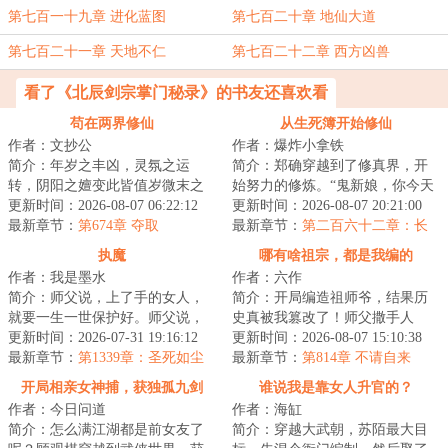
第七百一十九章 进化蓝图
第七百二十章 地仙大道
第七百二十一章 天地不仁
第七百二十二章 西方凶兽
看了《北辰剑宗掌门秘录》的书友还喜欢看
苟在两界修仙
从生死簿开始修仙
作者：文抄公
作者：爆炸小拿铁
简介：年岁之丰凶，灵氛之运
简介：郑确穿越到了修真界，开
转，阴阳之嬗变此皆值岁微末之
始努力的修炼。“鬼新娘，你今天
绩耳……这是一个少年穿越两界
更新时间：2026-08-07 06:22:12
怎么什么都没做？”“灵石矿脉挖了
更新时间：2026-08-07 20:21:00
修仙，摸索成为【...
最新章节：
第674章 夺取
吗？”“...
最新章节：
第二百六十二章：长
福镇。（第二更！）
执魔
哪有啥祖宗，都是我编的
作者：我是墨水
作者：六作
简介：师父说，上了手的女人，
简介：开局编造祖师爷，结果历
就要一生一世保护好。师父说，
史真被我篡改了！师父撒手人
修魔很难，一入魔道永不回头。
更新时间：2026-07-31 19:16:12
寰，陈清临危受命，成了个眼看
更新时间：2026-08-07 15:10:38
师父说，天圆地...
最新章节：
第1339章：圣死如尘
就要“树倒猢狲散...
最新章节：
第814章 不请自来
定，梦觉火烧天！
开局相亲女神捕，获独孤九剑
谁说我是靠女人升官的？
作者：今日问道
作者：海缸
简介：怎么满江湖都是前女友了
简介：穿越大武朝，苏陌最大目