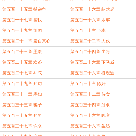
第五百一十五章 捞杂鱼
第五百一十六章 结龙虎
第五百一十七章 捕快
第五百一十八章 水牢
第五百一十九章 组团
第五百二十章 下本
第五百二十一章 发自真心
第五百二十二章 入伙
第五百二十三章 墨腹
第五百二十四章 主簿
第五百二十五章 端茶
第五百二十六章 下马威
第五百二十七章 斗气
第五百二十八章 楼观道
第五百二十九章 拜访
第五百三十章 除奸
第五百三十一章 寡妇
第五百三十二章 侍女
第五百三十三章 骗子
第五百三十四章 所求
第五百三十五章 拜将
第五百三十六章 晚宴
第五百三十七章 诛杀
第五百三十八章 生还