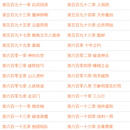
第五百九十一章 比武招亲
第五百九十二章 入洞房
第五百九十三章 魔神卵鞘
第五百九十四章 天外魔劫
第五百九十五章 云簇而雨
第五百九十六章 众所周知
第五百九十七章 截角立方八面体
第五百九十八章 蠢材
第五百九十九章 素娥
第六百章 十年之约
第六百零一章 神剑出世
第六百零二章 破道神兵
第六百零三章 破阵技巧
第六百零四章 蟠桃之会
第六百零五章 山人虎钤
第六百零六章 闯关破阵
第六百零七章 人妖殊途
第六百零八章 万象明霞玄灯照
第六百零九章 走后门
第六百一十章 三人行
第六百一十一章 物非物
第六百一十二章 场外援助
第六百一十三章 破道诛魔
第六百一十四章 借剑一用
第六百一十五章 抱团组队
第六百一十六章 吉量腾黄