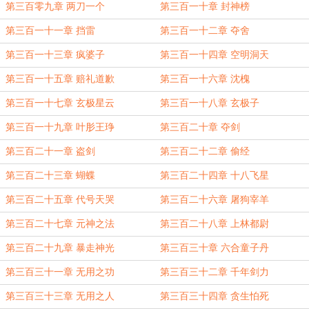
第三百零九章 两刀一个
第三百一十章 封神榜
第三百一十一章 挡雷
第三百一十二章 夺舍
第三百一十三章 疯婆子
第三百一十四章 空明洞天
第三百一十五章 赔礼道歉
第三百一十六章 沈槐
第三百一十七章 玄极星云
第三百一十八章 玄极子
第三百一十九章 叶肜王琤
第三百二十章 夺剑
第三百二十一章 盗剑
第三百二十二章 偷经
第三百二十三章 蝴蝶
第三百二十四章 十八飞星
第三百二十五章 代号天哭
第三百二十六章 屠狗宰羊
第三百二十七章 元神之法
第三百二十八章 上林都尉
第三百二十九章 暴走神光
第三百三十章 六合童子丹
第三百三十一章 无用之功
第三百三十二章 千年剑力
第三百三十三章 无用之人
第三百三十四章 贪生怕死