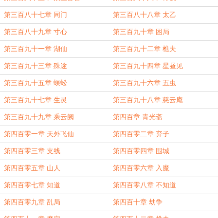
第三百八十七章 同门
第三百八十八章 太乙
第三百八十九章 寸心
第三百九十章 困局
第三百九十一章 湖仙
第三百九十二章 樵夫
第三百九十三章 殊途
第三百九十四章 星昼见
第三百九十五章 蜈蚣
第三百九十六章 五虫
第三百九十七章 生灵
第三百九十八章 慈云庵
第三百九十九章 乘云阙
第四百章 青光斋
第四百零一章 天外飞仙
第四百零二章 弃子
第四百零三章 支线
第四百零四章 围城
第四百零五章 山人
第四百零六章 入魔
第四百零七章 知道
第四百零八章 不知道
第四百零九章 乱局
第四百十章 劫争