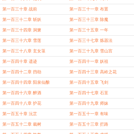
第一百三十章 战前
第一百三十一章 布置
第一百三十二章 斩妖
第一百三十三章 除魔
第一百三十四章 洞箫
第一百三十五章 一年
第一百三十六章 雪莲
第一百三十七章 炼器法
第一百三十八章 玄女箓
第一百三十九章 雪山宫
第一百四十章 遗迹
第一百四十一章 妖祖
第一百四十二章 挡劫
第一百四十三章 高岭之花
第一百四十四章 阳泉仙酿
第一百四十五章 飞剑
第一百四十六章 醉酒
第一百四十七章 石茥
第一百四十八章 护花
第一百四十九章 师妹
第一百五十章 沅芷
第一百五十一章 有味
第一百五十二章 栽树
第一百五十三章 拦路