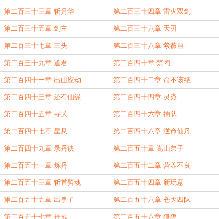
第二百三十三章 斩月华
第二百三十四章 雷火双剑
第二百三十五章 剑主
第二百三十六章 天刃
第二百三十七章 三头
第二百三十八章 紫薇垣
第二百三十九章 道君
第二百四十章 禁闭
第二百四十一章 出山应劫
第二百四十二章 命不该绝
第二百四十三章 还有仙缘
第二百四十四章 灵猋
第二百四十五章 寻犬
第二百四十六章 插队
第二百四十七章 星悬
第二百四十八章 逆命仙丹
第二百四十九章 录丹诀
第二百五十章 嵩山弟子
第二百五十一章 炼丹
第二百五十二章 营养不良
第二百五十三章 斩首劈魂
第二百五十四章 新玩意
第二百五十五章 出事了
第二百五十六章 苍天四队
第二百五十七章 丹成
第二百五十八章 狐狸