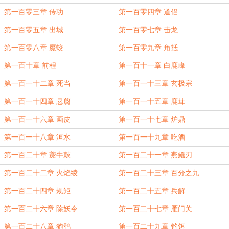
第一百零三章 传功
第一百零四章 道侣
第一百零五章 出城
第一百零七章 击龙
第一百零八章 魔蛟
第一百零九章 角抵
第一百十章 前程
第一百十一章 白鹿峰
第一百一十二章 死当
第一百一十三章 玄极宗
第一百一十四章 悬翦
第一百一十五章 鹿茸
第一百一十六章 画皮
第一百一十七章 炉鼎
第一百一十八章 洹水
第一百一十九章 吃酒
第一百二十章 夔牛鼓
第一百二十一章 燕鳐刃
第一百二十二章 火焰绫
第一百二十三章 百分之九
第一百二十四章 规矩
第一百二十五章 兵解
第一百二十六章 除妖令
第一百二十七章 雁门关
第一百二十八章 狍鸮
第一百二十九章 钓饵