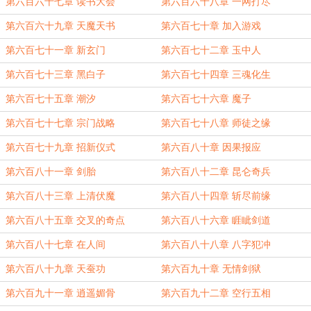
第六百六十七章 读书大会
第六百六十八章 一网打尽
第六百六十九章 天魔天书
第六百七十章 加入游戏
第六百七十一章 新玄门
第六百七十二章 玉中人
第六百七十三章 黑白子
第六百七十四章 三魂化生
第六百七十五章 潮汐
第六百七十六章 魔子
第六百七十七章 宗门战略
第六百七十八章 师徒之缘
第六百七十九章 招新仪式
第六百八十章 因果报应
第六百八十一章 剑胎
第六百八十二章 昆仑奇兵
第六百八十三章 上清伏魔
第六百八十四章 斩尽前缘
第六百八十五章 交叉的奇点
第六百八十六章 睚眦剑道
第六百八十七章 在人间
第六百八十八章 八字犯冲
第六百八十九章 天蚕功
第六百九十章 无情剑狱
第六百九十一章 逍遥媚骨
第六百九十二章 空行五相