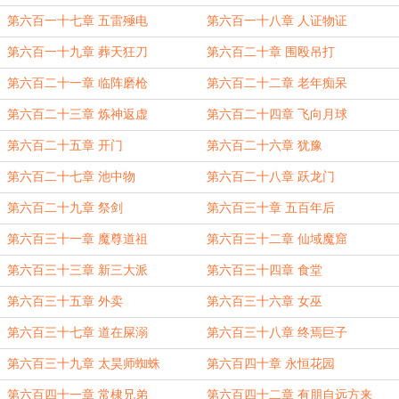
第六百一十七章 五雷殛电
第六百一十八章 人证物证
第六百一十九章 葬天狂刀
第六百二十章 围殴吊打
第六百二十一章 临阵磨枪
第六百二十二章 老年痴呆
第六百二十三章 炼神返虚
第六百二十四章 飞向月球
第六百二十五章 开门
第六百二十六章 犹豫
第六百二十七章 池中物
第六百二十八章 跃龙门
第六百二十九章 祭剑
第六百三十章 五百年后
第六百三十一章 魔尊道祖
第六百三十二章 仙域魔窟
第六百三十三章 新三大派
第六百三十四章 食堂
第六百三十五章 外卖
第六百三十六章 女巫
第六百三十七章 道在屎溺
第六百三十八章 终焉巨子
第六百三十九章 太昊师蜘蛛
第六百四十章 永恒花园
第六百四十一章 常棣兄弟
第六百四十二章 有朋自远方来