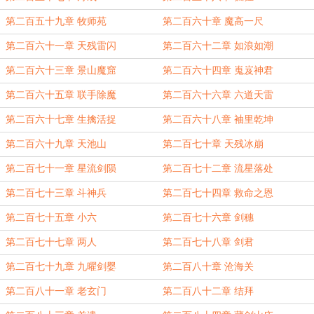
第二百五十九章 牧师苑
第二百六十章 魔高一尺
第二百六十一章 天残雷闪
第二百六十二章 如浪如潮
第二百六十三章 景山魔窟
第二百六十四章 嵬岌神君
第二百六十五章 联手除魔
第二百六十六章 六道天雷
第二百六十七章 生擒活捉
第二百六十八章 袖里乾坤
第二百六十九章 天池山
第二百七十章 天残冰崩
第二百七十一章 星流剑陨
第二百七十二章 流星落处
第二百七十三章 斗神兵
第二百七十四章 救命之恩
第二百七十五章 小六
第二百七十六章 剑穗
第二百七十七章 两人
第二百七十八章 剑君
第二百七十九章 九曜剑婴
第二百八十章 沧海关
第二百八十一章 老玄门
第二百八十二章 结拜