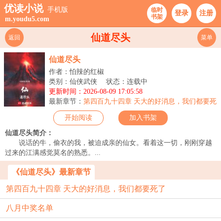
优读小说
手机版
临时
登录
注册
书架
m.youdu5.com
仙道尽头
返回
菜单
仙道尽头
作者：怕辣的红椒
类别：仙侠武侠
状态：连载中
更新时间：2026-08-09 17:05:58
最新章节：
第四百九十四章 天大的好消息，我们都要死
了
开始阅读
加入书架
仙道尽头简介：
说话的牛，偷衣的我，被迫成亲的仙女。看着这一切，刚刚穿越
过来的江满感觉莫名的熟悉。...
《仙道尽头》最新章节
第四百九十四章 天大的好消息，我们都要死了
八月中奖名单