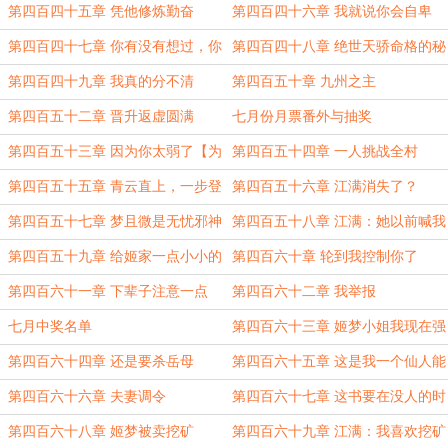
万？
第四百四十五章 凭他修炼勤奋
第四百四十六章 我就说你会自卑
第四百四十七章 你有没有想过，你
第四百四十八章 绝世天骄命格的秘
可能是个傻子
密
第四百四十九章 我真的分不清
第四百五十章 九州之主
第四百五十二章 晋升返虚圆满
七月份月票番外与抽奖
第四百五十三章 因为你太弱了【为
第四百五十四章 一人挑战全村
盟主俕华加更】
第四百五十五章 青云直上，一步登
第四百五十六章 江满消失了？
天
第四百五十七章 梦且微是无忧邪神
第四百五十八章 江满：她以前喊我
的女儿？
夫君的
第四百五十九章 给姬家一点小小的
第四百六十章 轮到我控制你了
震撼
第四百六十一章 下辈子注意一点
第四百六十二章 我举报
七月中奖名单
第四百六十三章 姬梦小姐我现在强
得可怕
第四百六十四章 还是要杀岳母
第四百六十五章 这是我一个仙人能
接触的？
第四百六十六章 夫妻调令
第四百六十七章 这书要在没人的时
候偷偷看
第四百六十八章 姬梦被卖挖矿
第四百六十九章 江满：我喜欢挖矿