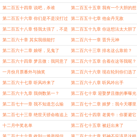
上
第二百五十四章 说吧，杀谁
第二百五十五章 我有一个大胆的想
法
第二百五十六章 你们是不是没打过
第二百五十七章 他金丹无敌
碾压局
第二百五十八章 怪我太强了，不是
第二百五十九章 你这想法太大胆了
你的问题
第二百六十章 其实我很能打
第二百六十一章 晋升元神
第二百六十二章 娘呀，见鬼了
第二百六十三章 排名这么靠前？
第二百六十四章 梦且微：我同意了
第二百六十五章 合着在这等我呢？
一月份月票番外与抽奖
第二百六十六章 现在轮到你们选了
【为盟主宇宙知名一级退堂鼓演奏家
第二百六十七章 听风吟来了
第二百六十八章 听风吟出手
加更】
第二百六十九章 我倒数第一？
第二百七十章 迎娶梦且微的事曝光
了？
第二百七十一章 我不知道怎么输
第二百七十二章 姬梦：我今天哪里
不一样
第二百七十三章 绝世天骄命格追上
第二百七十四章 老黄牛：你要避它
来了
锋芒？
十二月中奖名单
第二百七十五章 被赶出来了
第二百七十六章 收到一堆举报信
第二百七十七章 邪神不应该是这样