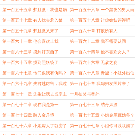
神
系女子？
第一百五十五章 梦且微：我也是嫡
第一百五十六章 一个熬夜的男人而
系
已
第一百五十七章 有人找夫君入赘
第一百五十八章 让你媳妇评评吧
吗？
第一百五十九章 梦且微又来了
第一百六十章 打败所有人
第一百六十一章 他会喜欢上我
第一百六十二章 我不需要认同
第一百六十三章 摸到好东西了
第一百六十四章 他不喜欢女人？
第一百六十五章 摸到照妖镜了
第一百六十六章 无敌之姿
第一百六十七章 他们跟我有仇吗？
第一百六十八章 青黛：小姐外出仙
这么围攻我
门要拦不住了
第一百六十九章 夫君越厉害，我过
第一百七十章 我媳妇发照片来了
的越好
第一百七十一章 先生让我去当宗主
十月抽奖与番外
第一百七十二章 现在我是第一
第一百七十三章 结丹风波
第一百七十四章 踏入金丹境
第一百七十五章 小姐金屋藏姑爷？
第一百七十六章 小姐嫁人了就变了
第一百七十七章 小姐你可以联姻了