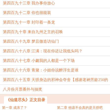
第四百九十三章 我办事你放心
第四百九十二章 你也很能装
第四百九十一章 封印着一条龙
第四百九十章 来自九州之主的召唤
第四百八十九章 梦且微造访仙门
第四百八十八章 江满：现在你还让我低头吗？
第四百八十七章 小觑我的人都是一个下场
第四百八十六章 青黛：小姐你说醉浮生是谁
第四百八十五章 天骄身边的邪神会夺舍【感谢老衲芳龄250的
八月份月票番外与抽奖
盟主】
《仙道尽头》正文目录
第一章 成亲了？
第二章 他该不会真的是天骄吧