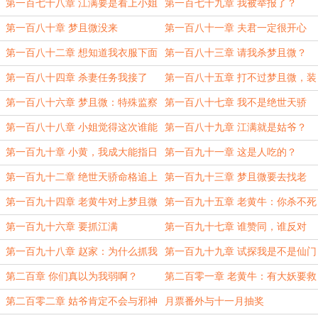
第一百七十八章 江满要是看上小姐
第一百七十九章 我被举报了？
了怎么办？
第一百八十章 梦且微没来
第一百八十一章 夫君一定很开心
吧？
第一百八十二章 想知道我衣服下面
第一百八十三章 请我杀梦且微？
是什么【感谢一条毫无疑问的咸鱼的
第一百八十四章 杀妻任务我接了
第一百八十五章 打不过梦且微，装
盟主】
不过听风吟
第一百八十六章 梦且微：特殊监察
第一百八十七章 我不是绝世天骄
使？
第一百八十八章 小姐觉得这次谁能
第一百八十九章 江满就是姑爷？
成？
第一百九十章 小黄，我成大能指日
第一百九十一章 这是人吃的？
可待
第一百九十二章 绝世天骄命格追上
第一百九十三章 梦且微要去找老
来了
黄？
第一百九十四章 老黄牛对上梦且微
第一百九十五章 老黄牛：你杀不死
我
第一百九十六章 要抓江满
第一百九十七章 谁赞同，谁反对
第一百九十八章 赵家：为什么抓我
第一百九十九章 试探我是不是仙门
们？
的人？
第二百章 你们真以为我弱啊？
第二百零一章 老黄牛：有大妖要救
我?
第二百零二章 姑爷肯定不会与邪神
月票番外与十一月抽奖