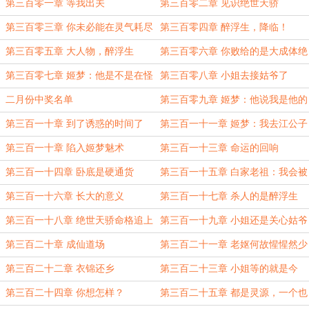
更】
谢水过蛀虫的盟主】
第三百零一章 等我出关
第三百零二章 见识绝世天骄
第三百零三章 你未必能在灵气耗尽
第三百零四章 醉浮生，降临！
前杀光我们
第三百零五章 大人物，醉浮生
第三百零六章 你败给的是大成体绝
世天骄
第三百零七章 姬梦：他是不是在怪
第三百零八章 小姐去接姑爷了
我？
二月份中奖名单
第三百零九章 姬梦：他说我是他的
妻？
第三百一十章 到了诱惑的时间了
第三百一十一章 姬梦：我去江公子
给我吃什么？
第三百一十章 陷入姬梦魅术
第三百一十三章 命运的回响
第三百一十四章 卧底是硬通货
第三百一十五章 白家老祖：我会被
人杀死？
第三百一十六章 长大的意义
第三百一十七章 杀人的是醉浮生
第三百一十八章 绝世天骄命格追上
第三百一十九章 小姐还是关心姑爷
来了
的
第三百二十章 成仙道场
第三百二十一章 老妪何故惺惺然少
女态？
第三百二十二章 衣锦还乡
第三百二十三章 小姐等的就是今
天？
第三百二十四章 你想怎样？
第三百二十五章 都是灵源，一个也