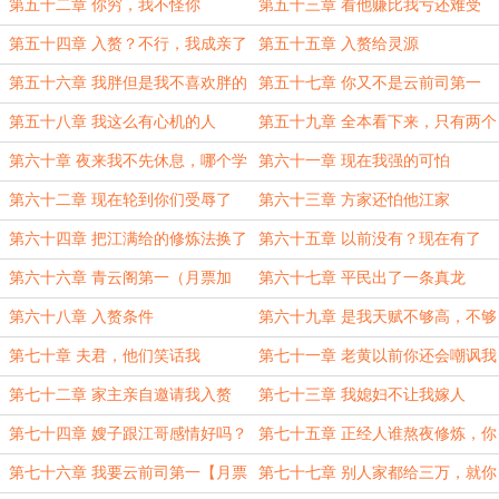
吗
第五十二章 你穷，我不怪你
第五十三章 看他赚比我亏还难受
第五十四章 入赘？不行，我成亲了
第五十五章 入赘给灵源
第五十六章 我胖但是我不喜欢胖的
第五十七章 你又不是云前司第一
啊
第五十八章 我这么有心机的人
第五十九章 全本看下来，只有两个
字
第六十章 夜来我不先休息，哪个学
第六十一章 现在我强的可怕
修敢睡觉
第六十二章 现在轮到你们受辱了
第六十三章 方家还怕他江家
第六十四章 把江满给的修炼法换了
第六十五章 以前没有？现在有了
（月票加更）
第六十六章 青云阁第一（月票加
第六十七章 平民出了一条真龙
更）
第六十八章 入赘条件
第六十九章 是我天赋不够高，不够
努力
第七十章 夫君，他们笑话我
第七十一章 老黄以前你还会嘲讽我
的
第七十二章 家主亲自邀请我入赘
第七十三章 我媳妇不让我嫁人
第七十四章 嫂子跟江哥感情好吗？
第七十五章 正经人谁熬夜修炼，你
修炼吗【月票加更】
第七十六章 我要云前司第一【月票
第七十七章 别人家都给三万，就你