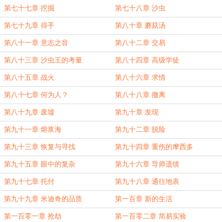
第七十七章 挖掘
第七十八章 沙虫
第七十九章 得手
第八十章 蘑菇汤
第八十一章 意志之音
第八十二章 交易
第八十三章 沙虫王的考量
第八十四章 高级学徒
第八十五章 战火
第八十六章 求情
第八十七章 何为人？
第八十八章 撤离
第八十九章 废墟
第九十章 发现
第九十一章 熔浆海
第九十二章 脱险
第九十三章 恢复与寻找
第九十四章 重伤的摩西多
第九十五章 眼中的复杂
第九十六章 导师遗馈
第九十七章 托付
第九十八章 通往地表
第九十九章 米迪奇的品质
第一百章 新的生活
第一百零一章 抢劫
第一百零二章 简易实验