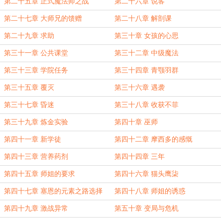
第二十五章 正式魔法师之战
第二十六章 说客
第二十七章 大师兄的馈赠
第二十八章 解剖课
第二十九章 求助
第三十章 女孩的心思
第三十一章 公共课堂
第三十二章 中级魔法
第三十三章 学院任务
第三十四章 青颚羽群
第三十五章 覆灭
第三十六章 遇袭
第三十七章 昏迷
第三十八章 收获不菲
第三十九章 炼金实验
第四十章 巫师
第四十一章 新学徒
第四十二章 摩西多的感慨
第四十三章 营养药剂
第四十四章 三年
第四十五章 师姐的要求
第四十六章 猫头鹰柒
第四十七章 塞恩的元素之路选择
第四十八章 师姐的诱惑
第四十九章 激战异常
第五十章 变局与危机