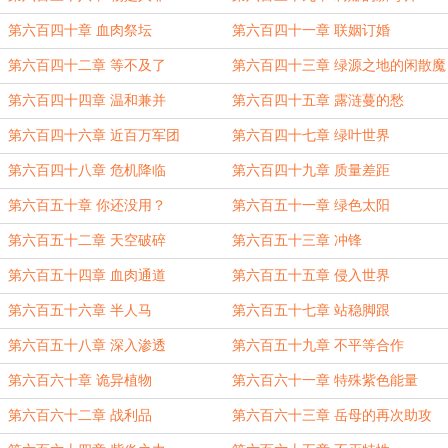
第六百四十章 血肉祭坛
第六百四十一章 联姻订婚
第六百四十二章 等不及了
第六百四十三章 绿源之地的闲散魔
法师
第六百四十四章 温和兼并
第六百四十五章 露涟蔓的愁
第六百四十六章 近百万军团
第六百四十七章 绿叶世界
第六百四十八章 危机降临
第六百四十九章 质量差距
第六百五十章 你还没用？
第六百五十一章 绿色太阳
第六百五十二章 天空破碎
第六百五十三章 冲锋
第六百五十四章 血肉通道
第六百五十五章 侵入世界
第六百五十六章 半人马
第六百五十七章 站稳脚跟
第六百五十八章 深入渗透
第六百五十九章 不平等合作
第六百六十章 诡异植物
第六百六十一章 特殊紫色能量
第六百六十二章 战利品
第六百六十三章 岳母的再次助攻