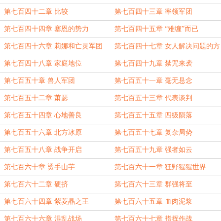
方式
达
第七百四十二章 比较
第七百四十三章 率领军团
第七百四十四章 塞恩的势力
第七百四十五章 “难缠”而已
第七百四十六章 莉娜和亡灵军团
第七百四十七章 女人解决问题的方
式
第七百四十八章 家庭地位
第七百四十九章 禁咒来袭
第七百五十章 兽人军团
第七百五十一章 毫无悬念
第七百五十二章 萧瑟
第七百五十三章 代表谈判
第七百五十四章 心地善良
第七百五十五章 四级陨落
第七百五十六章 北方冰原
第七百五十七章 复杂局势
第七百五十八章 战争开启
第七百五十九章 强者如云
第七百六十章 烫手山芋
第七百六十一章 狂野猩猩世界
第七百六十二章 硬挤
第七百六十三章 群强将至
第七百六十四章 紫菱晶之王
第七百六十五章 血肉泥浆
第七百六十六章 混乱战场
第七百六十七章 指挥作战