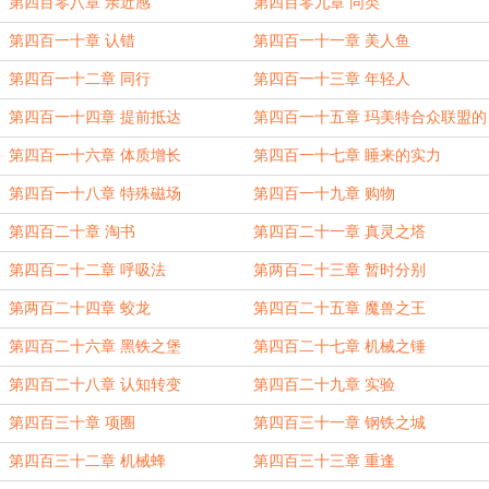
第四百零八章 亲近感
第四百零九章 同类
第四百一十章 认错
第四百一十一章 美人鱼
第四百一十二章 同行
第四百一十三章 年轻人
第四百一十四章 提前抵达
第四百一十五章 玛美特合众联盟的
重视
第四百一十六章 体质增长
第四百一十七章 睡来的实力
第四百一十八章 特殊磁场
第四百一十九章 购物
第四百二十章 淘书
第四百二十一章 真灵之塔
第四百二十二章 呼吸法
第两百二十三章 暂时分别
第两百二十四章 蛟龙
第四百二十五章 魔兽之王
第四百二十六章 黑铁之堡
第四百二十七章 机械之锤
第四百二十八章 认知转变
第四百二十九章 实验
第四百三十章 项圈
第四百三十一章 钢铁之城
第四百三十二章 机械蜂
第四百三十三章 重逢