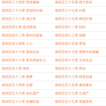
第四百三十四章 西海娜迦
第四百三十五章 西方群岛
第四百三十六章 碧玺的礼物
第四百三十七章 白星
第四百三十八章 海王类
第四百三十九章 两层护盾
第四百四十章 盖泽斯城
第四百四十一章 找到
第四百四十二章 斯内拉家族
第四百四十三章 馈赠
第四百四十四章 人心
第四百四十五章 黑域
第四百四十六章 基础信息
第四百四十七章 黑暗中的窥觑
第四百四十八章 再见师姐菲儿
第四百四十九章 互诉近况
第四百五十章 资助
第四百五十一章 师仇
第四百五十二章 挑事
第四百五十三章 肆意凶威
第四百五十四章 击毙
第四百五十五章 摩多隆岛
第四百五十六章 知识遗产
第四百五十七章 分遗产
第四百五十八章 莉娜踪迹
第四百五十九章 苍骸黑塔