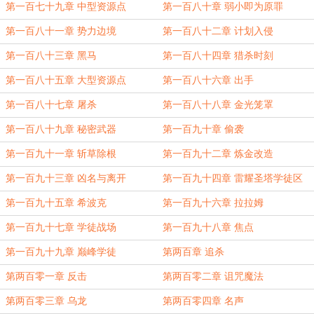
第一百七十九章 中型资源点
第一百八十章 弱小即为原罪
第一百八十一章 势力边境
第一百八十二章 计划入侵
第一百八十三章 黑马
第一百八十四章 猎杀时刻
第一百八十五章 大型资源点
第一百八十六章 出手
第一百八十七章 屠杀
第一百八十八章 金光笼罩
第一百八十九章 秘密武器
第一百九十章 偷袭
第一百九十一章 斩草除根
第一百九十二章 炼金改造
第一百九十三章 凶名与离开
第一百九十四章 雷耀圣塔学徒区
第一百九十五章 希波克
第一百九十六章 拉拉姆
第一百九十七章 学徒战场
第一百九十八章 焦点
第一百九十九章 巅峰学徒
第两百章 追杀
第两百零一章 反击
第两百零二章 诅咒魔法
第两百零三章 乌龙
第两百零四章 名声