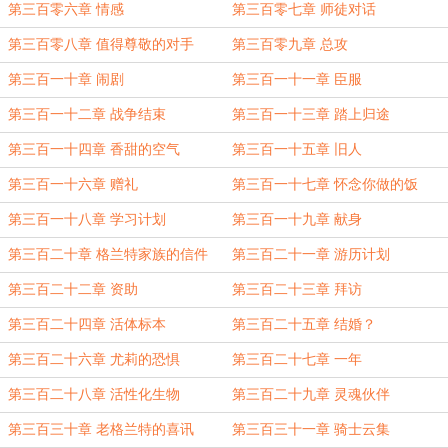
第三百零六章 情感
第三百零七章 师徒对话
第三百零八章 值得尊敬的对手
第三百零九章 总攻
第三百一十章 闹剧
第三百一十一章 臣服
第三百一十二章 战争结束
第三百一十三章 踏上归途
第三百一十四章 香甜的空气
第三百一十五章 旧人
第三百一十六章 赠礼
第三百一十七章 怀念你做的饭
第三百一十八章 学习计划
第三百一十九章 献身
第三百二十章 格兰特家族的信件
第三百二十一章 游历计划
第三百二十二章 资助
第三百二十三章 拜访
第三百二十四章 活体标本
第三百二十五章 结婚？
第三百二十六章 尤莉的恐惧
第三百二十七章 一年
第三百二十八章 活性化生物
第三百二十九章 灵魂伙伴
第三百三十章 老格兰特的喜讯
第三百三十一章 骑士云集