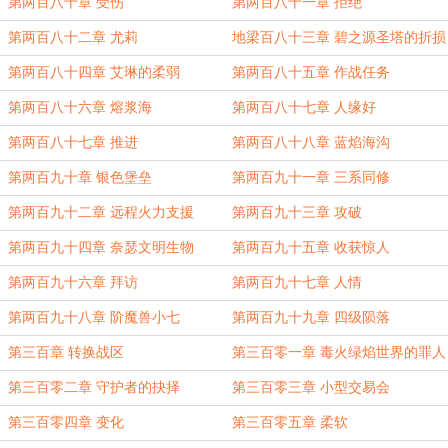
第两百八十章 受伤
第两百八十一章 拒绝
第两百八十二章 尤莉
地梁百八十三章 碧之源圣塔的折损
第两百八十四章 艾琳的柔弱
第两百八十五章 作战任务
第两百八十六章 熔浆海
第两百八十七章 人缘好
第两百八十七章 推进
第两百八十八章 蓝焰海沟
第两百九十章 银色堡垒
第两百九十一章 三系同修
第两百九十二章 远程火力支援
第两百九十三章 攻破
第两百九十四章 奈瑟文明生物
第两百九十五章 收获惊人
第两百九十六章 拜访
第两百九十七章 人情
第两百九十八章 阶魔兽小七
第两百九十九章 四级陨落
第三百章 转换战区
第三百零一章 毒火绿焰世界的罪人
第三百零二章 守护者的抉择
第三百零三章 小型交易会
第三百零四章 变化
第三百零五章 柔软