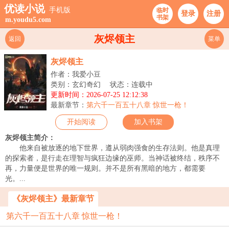
优读小说
手机版
临时
登录
注册
书架
m.youdu5.com
灰烬领主
返回
菜单
灰烬领主
作者：我爱小豆
类别：玄幻奇幻
状态：连载中
更新时间：2026-07-25 12:12:38
最新章节：
第六千一百五十八章 惊世一枪！
开始阅读
加入书架
灰烬领主简介：
他来自被放逐的地下世界，遵从弱肉强食的生存法则。他是真理
的探索者，是行走在理智与疯狂边缘的巫师。当神话被终结，秩序不
再，力量便是世界的唯一规则。并不是所有黑暗的地方，都需要
光。...
《灰烬领主》最新章节
第六千一百五十八章 惊世一枪！