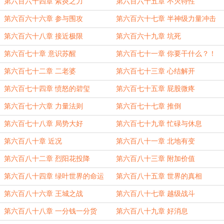
第六百六十四章 紫炎之力
第六百六十五章 不灭特性
第六百六十六章 参与围攻
第六百六十七章 半神级力量冲击
第六百六十八章 接近极限
第六百六十九章 坑死
第六百七十章 意识苏醒
第六百七十一章 你要干什么？！
第六百七十二章 二老婆
第六百七十三章 心结解开
第六百七十四章 愤怒的碧玺
第六百七十五章 屁股微疼
第六百七十六章 力量法则
第六百七十七章 推倒
第六百七十八章 局势大好
第六百七十九章 忙碌与休息
第六百八十章 近况
第六百八十一章 北地有变
第六百八十二章 烈阳花投降
第六百八十三章 附加价值
第六百八十四章 绿叶世界的命运
第六百八十五章 世界的真相
第六百八十六章 王城之战
第六百八十七章 越级战斗
第六百八十八章 一分钱一分货
第六百八十九章 好消息