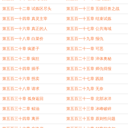
第五百一十二章 试炼区尽头
第五百一十三章 五级巨兽之战
第五百一十四章 真灵主宰
第五百一十五章 结束试炼
第五百一十六章 真正的人
第五百一十七章 公共海域
第五百一十八章 白菜价
第五百一十九章 报仇
第五百二十章 疯婆子
第五百二十一章 可恶
第五百二十二章 疯狂
第五百二十三章 淬体奥秘
第五百二十四章 插手
第五百二十五章 师仇得报
第五百二十六章 拐卖
第五百二十七章 践踏
第五百二十八章 请求
第五百二十九章 无奈
第五百三十章 孤身返回
第五百三十一章 北部冰洋
第五百三十二章 鲸油
第五百三十三章 冰峰破碎
第五百三十四章 离开
第五百三十五章 原则性问题