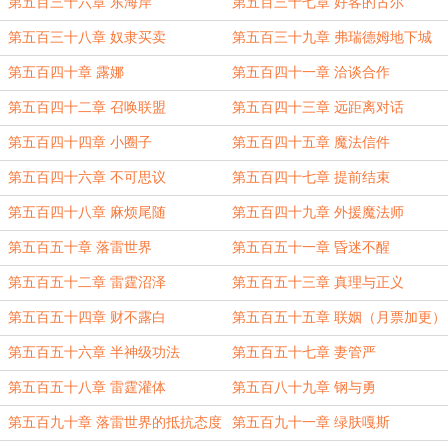
第五百三十六章 东海岸
第五百三十七章 好客的古尔
第五百三十八章 奴隶买卖
第五百三十九章 弗瑞德姆地下城
第五百四十章 露娜
第五百四十一章 洽谈合作
第五百四十二章 召唤联盟
第五百四十三章 远距离对话
第五百四十四章 小圈子
第五百四十五章 魔法信件
第五百四十六章 不可思议
第五百四十七章 提前结束
第五百四十八章 麻烦尾随
第五百四十九章 外援魔法师
第五百五十章 落雷世界
第五百五十一章 昏迷不醒
第五百五十二章 雷霆沼泽
第五百五十三章 真理与正义
第五百五十四章 财不露白
第五百五十五章 联姻（月票加更）
第五百五十六章 半神级功法
第五百五十七章 妻管严
第五百五十八章 雷霆灌体
第五百八十九章 钢与勇
第五百九十章 落雷世界的抵抗态度
第五百九十一章 绿肤嘎斯