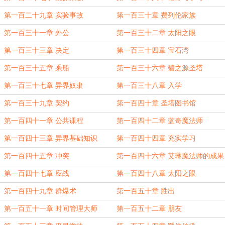
第一百二十九章 实验事故
第一百三十章 费列伦家族
第一百三十一章 外公
第一百三十二章 太阳之眼
第一百三十三章 决定
第一百三十四章 宝石湾
第一百三十五章 乘船
第一百三十六章 碧之源圣塔
第一百三十七章 异界奴隶
第一百三十八章 入学
第一百三十九章 契约
第一百四十章 圣塔图书馆
第一百四十一章 公共课程
第一百四十二章 蓝奇魔法师
第一百四十三章 异界基础知识
第一百四十四章 充实学习
第一百四十五章 冲突
第一百四十六章 艾琳魔法师的成果
第一百四十七章 应战
第一百四十八章 太阳之眼
第一百四十九章 群爆术
第一百五十章 胜出
第一百五十一章 时间管理大师
第一百五十二章 朋友