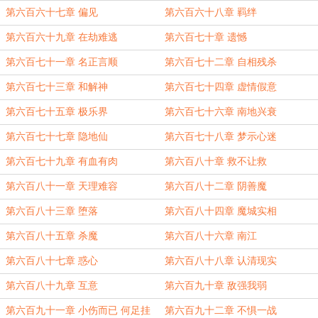
第六百六十七章 偏见
第六百六十八章 羁绊
第六百六十九章 在劫难逃
第六百七十章 遗憾
第六百七十一章 名正言顺
第六百七十二章 自相残杀
第六百七十三章 和解神
第六百七十四章 虚情假意
第六百七十五章 极乐界
第六百七十六章 南地兴衰
第六百七十七章 隐地仙
第六百七十八章 梦示心迷
第六百七十九章 有血有肉
第六百八十章 救不让救
第六百八十一章 天理难容
第六百八十二章 阴善魔
第六百八十三章 堕落
第六百八十四章 魔城实相
第六百八十五章 杀魔
第六百八十六章 南江
第六百八十七章 惑心
第六百八十八章 认清现实
第六百八十九章 互意
第六百九十章 敌强我弱
第六百九十一章 小伤而已 何足挂
第六百九十二章 不惧一战