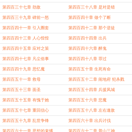
第四百三十七章 劲敌
第四百三十八章 是对是错
第四百三十九章 碑前一怒
第四百四十章 做个了断
第四百四十一章 引入圈套
第四百四十二章 那个逆徒
第四百四十三章 人心惶惶
第四百四十四章 出兵
第四百四十五章 应对之策
第四百四十六章 醉鬼
第四百四十七章 凡尘俗事
第四百四十八章 罪过
第四百四十九章 思忆魔
第四百五十章 生死有命
第四百五十一章 救母
第四百五十二章 闹地府 犯杀戮
第四百五十三章 面圣
第四百五十四章 兵援凤城
第四百五十五章 有愧于她
第四百五十六章 悲魔
第四百五十七章 重回信心
第四百五十八章 左右逢敌
第四百五十九章 乱世争锋
第四百六十章 出兵讨伐
第四百六十一章 思想的束缚
第四百六十二章 普山三神