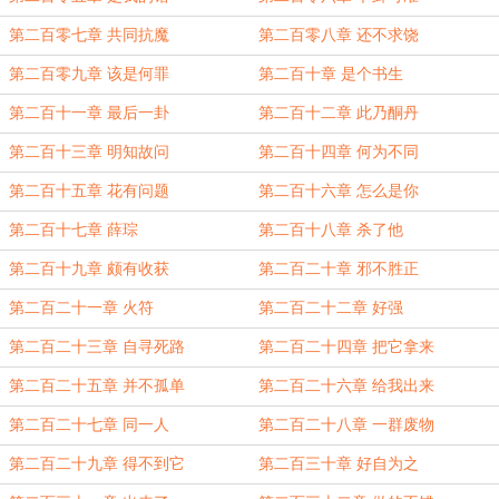
第二百零七章 共同抗魔
第二百零八章 还不求饶
第二百零九章 该是何罪
第二百十章 是个书生
第二百十一章 最后一卦
第二百十二章 此乃酮丹
第二百十三章 明知故问
第二百十四章 何为不同
第二百十五章 花有问题
第二百十六章 怎么是你
第二百十七章 薛琮
第二百十八章 杀了他
第二百十九章 颇有收获
第二百二十章 邪不胜正
第二百二十一章 火符
第二百二十二章 好强
第二百二十三章 自寻死路
第二百二十四章 把它拿来
第二百二十五章 并不孤单
第二百二十六章 给我出来
第二百二十七章 同一人
第二百二十八章 一群废物
第二百二十九章 得不到它
第二百三十章 好自为之