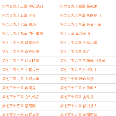
齿
第六百九十三章 时机以到
第六百九十四章 冤死鬼
第六百九十五章 讨债
第六百九十六章 鱼跃鹕门
第六百九十七章 恩怨
第六百九十八章 最后一面
第六百九十九章 与生俱来
第七百章 紧急军情
第七百零一章 群鹰势汹
第七百零二章 叫嚣示威
第七百零三章 杀神起势
第七百零四章 南亡
第七百零五章 伐北防东
第七百零六章 黑阳仙 白化仙
第七百零七章 牛怒人死
第七百零八章 少个对手
第七百零九章 大局为重
第七百十章 嗜血群妖
第七百十一章 自闭鬼
第七百十二章 如何救人
第七百十三章 心乱难安
第七百十四章 炱玌境
第七百十五章 福阳殿
第七百十六章 借刀杀人
第七百十七章 传耳变意
第七百十八章 迷而不清