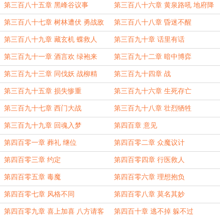
第三百八十五章 黑峰谷议事
第三百八十六章 黄泉路吼 地府降
雷
第三百八十七章 树林遭伏 勇战敌
第三百八十八章 昏迷不醒
军
第三百八十九章 藏玄机 蝶救人
第三百九十章 话里有话
第三百九十一章 酒言欢 绿袍来
第三百九十二章 暗中博弈
第三百九十三章 同伐妖 战柳精
第三百九十四章 战
第三百九十五章 损失惨重
第三百九十六章 生死存亡
第三百九十七章 西门大战
第三百九十八章 壮烈牺牲
第三百九十九章 回魂入梦
第四百章 意见
第四百零一章 葬礼 继位
第四百零二章 众魔议计
第四百零三章 约定
第四百零四章 行医救人
第四百零五章 毒魔
第四百零六章 理想抱负
第四百零七章 风格不同
第四百零八章 莫名其妙
第四百零九章 喜上加喜 八方请客
第四百十章 逃不掉 躲不过