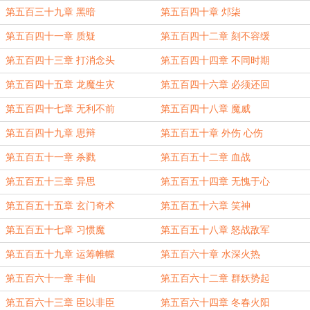
第五百三十九章 黑暗
第五百四十章 邩柒
第五百四十一章 质疑
第五百四十二章 刻不容缓
第五百四十三章 打消念头
第五百四十四章 不同时期
第五百四十五章 龙魔生灾
第五百四十六章 必须还回
第五百四十七章 无利不前
第五百四十八章 魔威
第五百四十九章 思辩
第五百五十章 外伤 心伤
第五百五十一章 杀戮
第五百五十二章 血战
第五百五十三章 异思
第五百五十四章 无愧于心
第五百五十五章 玄门奇术
第五百五十六章 笑神
第五百五十七章 习惯魔
第五百五十八章 怒战敌军
第五百五十九章 运筹帷幄
第五百六十章 水深火热
第五百六十一章 丰仙
第五百六十二章 群妖势起
第五百六十三章 臣以非臣
第五百六十四章 冬春火阳