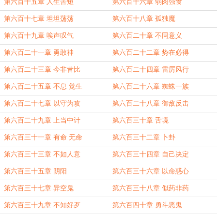
第六百十五章 人生苦短
第六百十六章 弱肉强食
第六百十七章 坦坦荡荡
第六百十八章 孤独魔
第六百十九章 唉声叹气
第六百二十章 不同意义
第六百二十一章 勇敢神
第六百二十二章 势在必得
第六百二十三章 今非昔比
第六百二十四章 雷厉风行
第六百二十五章 不息 觉生
第六百二十六章 蜘蛛一族
第六百二十七章 以守为攻
第六百二十八章 御敌反击
第六百二十九章 上当中计
第六百三十章 舌境
第六百三十一章 有命 无命
第六百三十二章 卜卦
第六百三十三章 不如人意
第六百三十四章 自己决定
第六百三十五章 阴阳
第六百三十六章 以命惑心
第六百三十七章 异空鬼
第六百三十八章 似药非药
第六百三十九章 不知好歹
第六百四十章 勇斗恶鬼