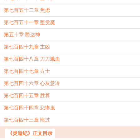
第七百五十二章 焦虑
第七百五十一章 堕赏魔
第五十章 豁达神
第七百四十九章 主凶
第七百四十八章 刀刀溅血
第七百四十七章 方士
第七百四十六章 心灰意冷
第七百四十五章 胜算
第七百四十四章 悲惨鬼
第七百四十三章 悔过
《灵道纪》正文目录