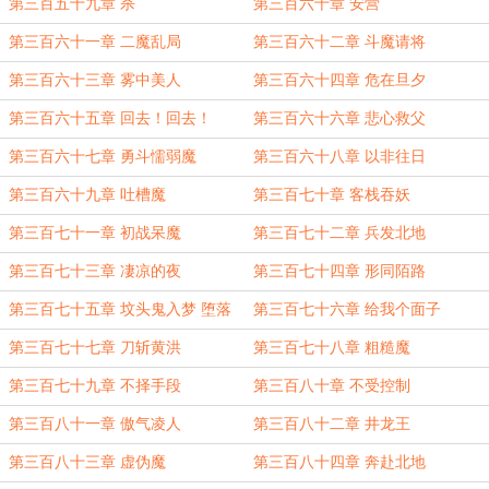
第三百五十九章 杀
第三百六十章 安营
第三百六十一章 二魔乱局
第三百六十二章 斗魔请将
第三百六十三章 雾中美人
第三百六十四章 危在旦夕
第三百六十五章 回去！回去！
第三百六十六章 悲心救父
第三百六十七章 勇斗懦弱魔
第三百六十八章 以非往日
第三百六十九章 吐槽魔
第三百七十章 客栈吞妖
第三百七十一章 初战呆魔
第三百七十二章 兵发北地
第三百七十三章 凄凉的夜
第三百七十四章 形同陌路
第三百七十五章 坟头鬼入梦 堕落
第三百七十六章 给我个面子
身为妓
第三百七十七章 刀斩黄洪
第三百七十八章 粗糙魔
第三百七十九章 不择手段
第三百八十章 不受控制
第三百八十一章 傲气凌人
第三百八十二章 井龙王
第三百八十三章 虚伪魔
第三百八十四章 奔赴北地