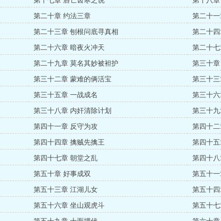
第十七章 唇亡齿寒之说
第十八章
第二十章 约法三章
第二十一
第二十三章 刨根问底寻真相
第二十四
第二十六章 暗夜火冲天
第二十七
第二十九章 莫名其妙被袒护
第三十章
第三十二章 蒙难的俩活宝
第三十三
第三十五章 一战成名
第三十六
第三十八章 内奸清除计划
第三十九
第四十一章 反守为攻
第四十二
第四十四章 擒贼先擒王
第四十五
第四十七章 朝堂之乱
第四十八
第五十章 好事成双
第五十一
第五十三章 江湖儿女
第五十四
第五十六章 坐山观虎斗
第五十七