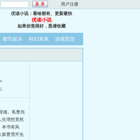
：
用户注册
优读小说：看啥都有、更新最快
优读小说
如果你觉得好，恳请收藏
都市娱乐
科幻未来
游戏竞技
中
手
母揍。私塾先
人生理想竟然
：本书有风
大家曹雪芹先