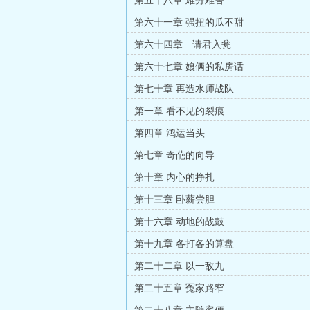
第五十八章 难分难舍
第六十一章 强扭的瓜不甜
第六十四章 请君入瓮
第六十七章 娘俩的私房话
第七十章 再造水师战队
第一章 看不见的裂痕
第四章 鸿运当头
第七章 奇葩的向导
第十章 内心的挣扎
第十三章 卧薪尝胆
第十六章 动地的战鼓
第十九章 各打各的算盘
第二十二章 以一敌九
第二十五章 冤家路窄