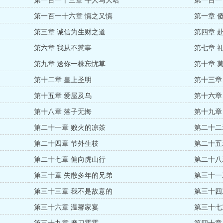
第一百一十三章 牛人马大哈
第一百一
第一百一十六章 慎之又慎
第一章 
第三章 诚信为生财之道
第四章 
第六章 我从不惹事
第七章 
第九章 送你一株忘忧草
第十章 
第十二章 皇上圣明
第十三章
第十五章 爱屋及乌
第十六章
第十八章 落子无悔
第十九章
第二十一章 败火的凉茶
第二十二
第二十四章 节外生枝
第二十五
第二十七章 偏向虎山行
第二十八
第三十章 失散多年的兄弟
第三十一
第三十三章 我不是故意的
第三十四
第三十六章 温馨家宴
第三十七