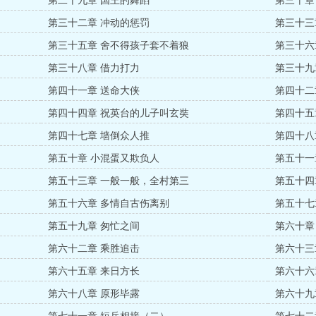
第二十九章 国王的舞蹈
第三十章
第三十二章 冲动的惩罚
第三十三
第三十五章 舍不得孩子套不着狼
第三十六
第三十八章 借力打力
第三十九
第四十一章 送命大侠
第四十二
第四十四章 祝英台的儿子叫玄奘
第四十五
第四十七章 墙倒众人推
第四十八
第五十章 小混蛋又欺负人
第五十一
第五十三章 一般一般，全村第三
第五十四
第五十六章 多情自古伤离别
第五十七
第五十九章 匆忙之间
第六十章
第六十二章 乘胜追击
第六十三
第六十五章 来日方长
第六十六
第六十八章 原形毕露
第六十九