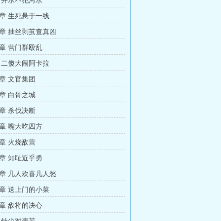
 井水不犯河水
章 生死悬于一线
章 抽丝剥茧查真凶
章 营门群殴乱
 二傻大闹阿卡拉
章 文官集团
章 白骨之城
章 杀伐决断
章 嘴大吃四方
章 火烧敌营
章 知耻近乎勇
章 几人欢喜几人愁
章 送上门的小菜
章 敌将的决心