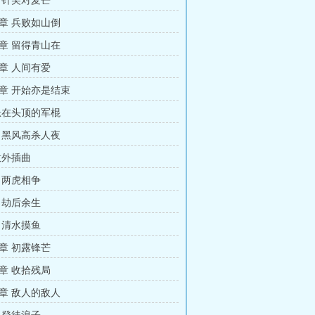
 针尖对麦芒
章 兵败如山倒
章 留得青山在
章 人间有爱
章 开始亦是结束
悬在头顶的军棍
月黑风高杀人夜
意外插曲
 两虎相争
 劫后余生
 清水摸鱼
章 初露锋芒
章 收拾残局
章 敌人的敌人