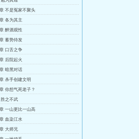
 勉为其难
章 不是冤家不聚头
章 各为其主
章 醉酒观性
章 蓄势待发
章 口舌之争
章 后院起火
章 暗黑对话
章 杀手创建文明
章 你想气死老子？
 胜之不武
章 一山更比一山高
章 血染江水
章 大师兄