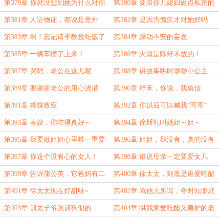
到
第379章 你就没想到她为什么对你
第380章 要跟你儿媳妇做点私密的
好
事情
第381章 人证物证，都说是意外
第382章 是因为愧疚才对她好吗
第383章 啊！忘记请季教授吃饭了
第384章 躁动不安的妄念
第385章 一辆车撞了上来！
第386章 火就是陈纾禾放的！
第387章 哭吧，老公在这儿呢
第388章 讲故事哄时渺渺小公主
第389章 要谢谢老公的用心浇灌
第390章 纾禾，你说，我就信
第391章 蝴蝶效应
第392章 你以后可以喊我“哥哥”
第393章 表嫂，你吃得真好～
第394章 徐斯礼叫她姐～姐～
第395章 我要做姐姐心里唯一重要
第396章 姐姐，我没有，真的没有
的人
第397章 你这个没有心的女人！
第398章 谁说母亲一定要爱女儿
第399章 告诉蒲公英，它爸妈有二
第400章 徐太太，到底是谁爱吃醋
胎了
啊
第401章 徐太太现在好甜呀~
第402章 骂他无所谓，夸时知渺就
好
第403章 训太子爷跟训狗似的
第404章 哄我家爱吃醋又善妒的老