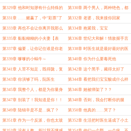
山鹤
第329章 他和时知渺有什么特殊的
第330章 两个男人，两种绝色，都
感情
为了她
第331章 ……赌赢了，中“彩票”了
第332章 老婆，我来接你回家
第333章 再也不会让你离开我那么
第334章 抱紧我，宝宝
久
第335章 黏黏糊糊的小夫妻【表
第336章 世纪大和解！情敌握手言
情】
和
第337章 偏要，让你记住谁是你老
第338章 时医生就是最好最好的医
公
生
第339章 嗲嗲的小蜗牛～
第340章 你为什么要毒死他
第341章 人苦不知足，既得陇，复
第342章 这个黑手，藏得太好了
望蜀
第343章 你演够了吗，阮医生
第344章 看把我们宝宝酸成什么样
了
第345章 我整个人，都是为你量身
第346章 她被绑架了？？
定制的
第347章 别装了！我知道是你！！
第348章 否则，我会打断你的腿
第349章 陆锦辛是不是…疯了？
第350章 他真的……哭了？
第351章 作为一个反派，你也太玻
第352章 生活把时医生逼成了小土
璃心了
匪
第353章 没有人教，所以我不懂感
第354章 他们一个野，一个疯，不