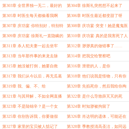
第303章 全世界独一无二，最好的
第304章 徐斯礼突然想不起来了
礼物
第305章 时医生每天都偷看我啊
第306章 时医生最近都变甜了呀
第307章 庆功宴·你特别好，特别特
第308章 庆功宴·突变！她是魔鬼医
别好
生！
第309章 庆功宴·徐斯礼一直隐瞒的
第310章 庆功宴·真的是我害死了人
事情
吗…
第311章 杀人犯夫妻一起去坐牢
第312章 渺渺真的做错事了……
吧！
第313章 当年那件事的来龙去脉
第314章 把我交给警察吧
第315章 她没被打倒，她要自救
第316章 泄密的人，是你
第317章 我们从今以后，再无瓜葛
第318章 他们说我是怪物，只有你
想要我
第319章 我、偏、不、给
第320章 先掐死你，然后我给你殉
情
第321章 与其辩解，不如全网直播
第322章 是什么导致薛芃芃的死
第323章 不是陆锦辛？是一个女
第324章 时知渺被拘留了
人？
第325章 你别告诉我，你要做假
第326章 肖达明的遗体，可能还在
证？！
第327章 家里的宝贝被人惦记了
第328章 季教授清高圣洁，如同远