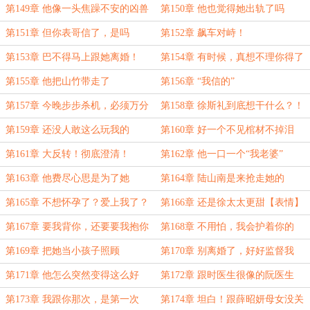
第149章 他像一头焦躁不安的凶兽
第150章 他也觉得她出轨了吗
第151章 但你表哥信了，是吗
第152章 飙车对峙！
第153章 巴不得马上跟她离婚！
第154章 有时候，真想不理你得了
第155章 他把山竹带走了
第156章 “我信的”
第157章 今晚步步杀机，必须万分
第158章 徐斯礼到底想干什么？！
小心！
第159章 还没人敢这么玩我的
第160章 好一个不见棺材不掉泪
第161章 大反转！彻底澄清！
第162章 他一口一个“我老婆”
第163章 他费尽心思是为了她
第164章 陆山南是来抢走她的
第165章 不想怀孕了？爱上我了？
第166章 还是徐太太更甜【表情】
第167章 要我背你，还要要我抱你
第168章 不用怕，我会护着你的
第169章 把她当小孩子照顾
第170章 别离婚了，好好监督我
第171章 他怎么突然变得这么好
第172章 跟时医生很像的阮医生
第173章 我跟你那次，是第一次
第174章 坦白！跟薛昭妍母女没关