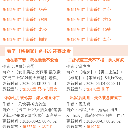
第483章 陆山南番外·绝杀
第484章 陆山南番外·走心
第485章 陆山南番外·联姻
第486章 陆山南番外·求婚
第487章 陆山南番外·老公
第488章 陆山南番外·婚纱
第489章 陆山南番外·蝴蝶
第490章 陆山南番外·离心
看了《特别嗲》的书友还喜欢看
他在娶平妻，我在慢慢不爱他
二嫁权臣三天不下榻，前夫悔疯
作者：玛丽苏狗蛋
作者：温声声
了
简介：【女非男处\火葬场\强取豪
简介：【错嫁】+【男二上位】+
夺\男二上位\雄竞火葬场】老实胆
【雄竞】+【带球跑】&lt;br/&gt;
小娇美人妇&amp;疯批死装阴暗权
更新时间：2026-08-08 22:48:31
【落魄郡主vs闷骚禁欲督主】
更新时间：2026-08-04 00:29:11
臣宋窈本...
最新章节：
第308章 只有心眼大
&lt;br/&gt;秦...
最新章节：
第470章 傻子
吗？
怀孕七月被你弃，嫁大佬显怀了
出狱后死遁，失忆裴总悔疯了
作者：一只快要搁浅的鱼
作者：雪染阙
你没释怀
简介：【男二上位?男洁女非?追妻
简介：出狱那天，她站在街头。
火葬场?先虐后爽?闪婚】暗恋第三
&lt;br/&gt;温茹娇想不明白，自己
年，孟挽如愿以偿的嫁给陆沉
更新时间：2026-08-09 00:46:52
的人生怎么会过成这样。
更新时间：2026-08-07 00:26:52
渊，却在怀孕...
最新章节：
第377章 ：忍不住
&lt;br/&gt;她入了...
最新章节：
第195章