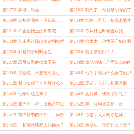
局
第227章 翻墙，私会
第228章 我死了，你就是小寡妇了
第229章 麻烦帮我换一下床单……
第230章 给你一百万，把我老婆卖
给我
第231章 不会是她送的那束花
第232章 你从什么时候喜欢我
第233章 从未见过陆山南这副模样
第234章 徐太太，你很不守妇道啊
第235章 我是鸭子吗时医生
第236章 陆山南告白？！
第237章 忍辱负重的徐太子爷
第238章 拿他的钱，巩固陆山南的
江山
第239章 徐总说，不想见时医生
第240章 他的手表为什么会在她那
儿
第241章 我欺负你了？你哭什么？
第242章 现在，立刻，把录音删
掉！
第243章 他最后还是来了
第244章 她好像，伤害徐斯礼了…
第245章 跟当年一样，决绝得可以
第246章 隔一分钟就刷新一次
第247章 首席秘书的任务——偷拍
第248章 徐总，太太刚才想你了
太太
第249章 一长嘴就吓死人的徐太子
第250章 徐斯礼，你凭什么？凭什