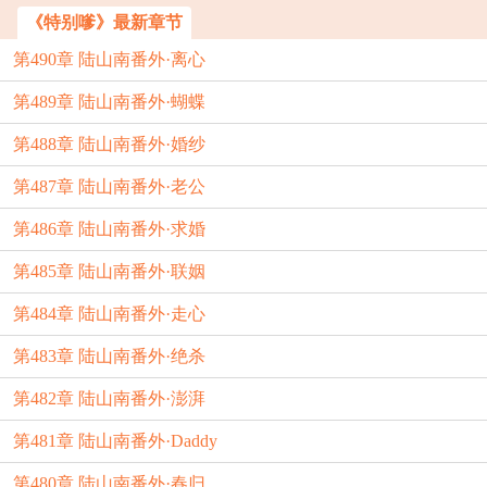
《特别嗲》最新章节
第490章 陆山南番外·离心
第489章 陆山南番外·蝴蝶
第488章 陆山南番外·婚纱
第487章 陆山南番外·老公
第486章 陆山南番外·求婚
第485章 陆山南番外·联姻
第484章 陆山南番外·走心
第483章 陆山南番外·绝杀
第482章 陆山南番外·澎湃
第481章 陆山南番外·Daddy
第480章 陆山南番外·春归