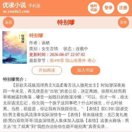
优读小说
手机版
临时
登录
注册
书架
m.youdu5.com
特别嗲
返回
菜单
特别嗲
作者：谈栖
类别：女生言情
状态：连载中
更新时间：2026-08-07 22:07:02
最新章节：
第490章 陆山南番外·离心
开始阅读
加入书架
特别嗲简介：
【苏欲天花板混球男主X温柔毒舌活人微死女主】时知渺深夜捡
回一年未见，再见便是在“出轨”的老公后，决定离婚。徐斯礼轻而易
举将她逼到角落，嗓音一如既往的散漫冷懒：“可以。但才一年，徐太
太应该没忘记，你欠我一个孩子这回事吧？什么时候生，什么时候
离。当然，前提是，你让我有兴致跟你生。”·【表情】双C/HE/甜虐交
织/男主看似风流薄幸实际深情专一【表情】骨灰级雄竞：克己复礼教
授/黑白双吃哥哥/混血深情恩人集体加入战场【表情】追妻火葬场：男
主从“生了就离”到“我想办法给你生能不能别离”真香实录...