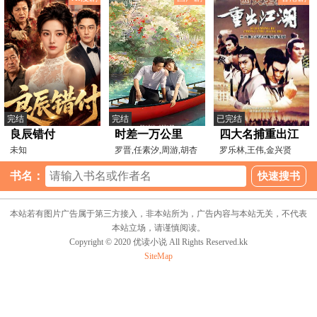
完结
完结
已完结
良辰错付
时差一万公里
四大名捕重出江
未知
罗晋,任素汐,周游,胡杏
湖国语
罗乐林,王伟,金兴贤
儿,王子川,孙安可,刘
书名：
本站若有图片广告属于第三方接入，非本站所为，广告内容与本站无关，不代表
本站立场，请谨慎阅读。
Copyright © 2020 优读小说 All Rights Reserved.kk
SiteMap