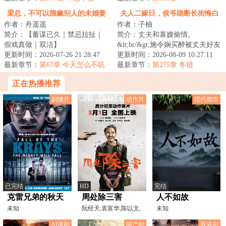
了……
梁总，不可以觊觎别人的未婚妻
夫人二嫁日，侯爷跪断长街悔白
作者：舟遥遥
作者：子柚
哦
头
简介：【蓄谋已久｜禁忌拉扯｜
简介：丈夫和寡嫂偷情。
假戏真做｜双洁】
&lt;br/&gt;施令娴买醉被丈夫好友
&lt;br/&gt;.&lt;br/&gt;“我对温黎
更新时间：2026-07-26 21:28:47
看见，他倚门嗤笑，“人家春风快
更新时间：2026-08-09 10:27:11
就是有所图，怎样？”&...
最新章节：
第67章 今天怎么不吭
活，你就是喝死...
最新章节：
第275章 冬猎
声了
正在热播推荐
剧情片
动作片
现代都市
已完结
HD
完结
克雷兄弟的秋天
周处除三害
人不如故
未知
阮经天,袁富华,陈以文,
未知
王净,李李仁,谢琼煖,
AI漫剧
国产剧
香港剧