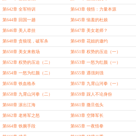
第642章 全军特训
第643章 领悟：力量本源
第644章 回国一趟
第645章 恼羞的杜娘
第646章 美人牵挂
第647章 美女老师？
第648章 贪狼现，破军杀
第649章 花姐的邀约
第650章 美女来救场
第651章 权势的压迫（一）
第652章 权势的压迫（二）
第653章 一怒为红颜（一）
第654章 一怒为红颜（二）
第655章 遇强则强
第656章 铁血格杀
第657章 九霄山河拳（一）
第658章 九霄山河拳（二）
第659章 踩人不论身份
第660章 滚出江海
第661章 撒旦低头
第662章 老将军之怒
第663章 空降军长
第664章 铁腕手段
第665章 一夜悟拳