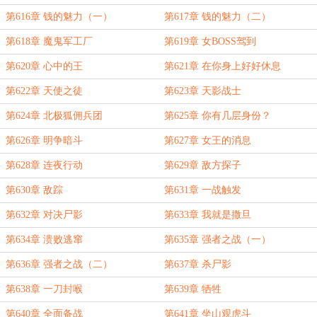
第616章 钱的魅力（一）
第617章 钱的魅力（二）
第618章 魔鬼军工厂
第619章 女BOSS驾到
第620章 心中的王
第621章 在你身上好好休息
第622章 天使之徒
第623章 天影战士
第624章 北极狐佣兵团
第625章 你有几层身份？
第626章 明争暗斗
第627章 女王的消息
第628章 连夜行动
第629章 敌方探子
第630章 敌踪
第631章 一战触发
第632章 对决尸影
第633章 我就是撒旦
第634章 溃败逃窜
第635章 强者之战（一）
第636章 强者之战（二）
第637章 杀尸影
第638章 一刀封喉
第639章 牺牲
第640章 全面备战
第641章 坐山观虎斗