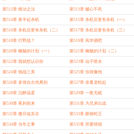
第512章 根治之法
第513章 贼心不死
第514章 夜半起杀机
第515章 杀机后更有杀机（一）
第516章 杀机后更有杀机（二）
第517章 杀机后更有杀机（三）
第518章 打野战？
第519章 风华酒吧
第520章 幽魅的计划（一）
第521章 幽魅的计划（二）
第522章 我就想认识你
第523章 仙子喷水
第524章 独战三美
第525章 你很像他
第526章 多情自古伤离别
第527章 坐看龙蛇起
第528章 沉醉温柔
第529章 一夜无眠
第530章 夜刹前来
第531章 为兄弟出战
第532章 撒旦临东京
第533章 眼镜蛇王
第534章 当年之事
第535章 所要情报