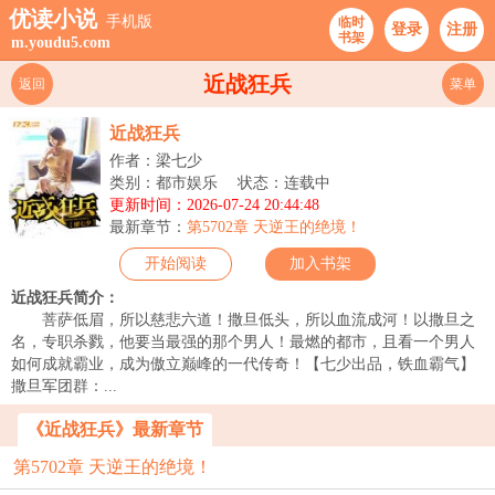
优读小说
手机版
临时
登录
注册
书架
m.youdu5.com
近战狂兵
返回
菜单
近战狂兵
作者：梁七少
类别：都市娱乐
状态：连载中
更新时间：2026-07-24 20:44:48
最新章节：
第5702章 天逆王的绝境！
开始阅读
加入书架
近战狂兵简介：
菩萨低眉，所以慈悲六道！撒旦低头，所以血流成河！以撒旦之
名，专职杀戮，他要当最强的那个男人！最燃的都市，且看一个男人
如何成就霸业，成为傲立巅峰的一代传奇！【七少出品，铁血霸气】
撒旦军团群：...
《近战狂兵》最新章节
第5702章 天逆王的绝境！