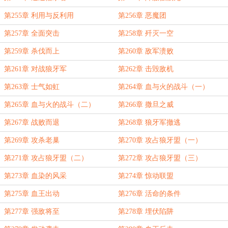
第255章 利用与反利用
第256章 恶魔团
第257章 全面突击
第258章 歼灭一空
第259章 杀伐而上
第260章 敌军溃败
第261章 对战狼牙军
第262章 击毁敌机
第263章 士气如虹
第264章 血与火的战斗（一）
第265章 血与火的战斗（二）
第266章 撒旦之威
第267章 战败而退
第268章 狼牙军撤逃
第269章 攻杀老巢
第270章 攻占狼牙盟（一）
第271章 攻占狼牙盟（二）
第272章 攻占狼牙盟（三）
第273章 血染的风采
第274章 惊动联盟
第275章 血王出动
第276章 活命的条件
第277章 强敌将至
第278章 埋伏陷阱