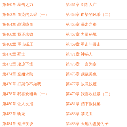
第460章 暴击之力
第461章 剑断人亡
第462章 血染的风采（一）
第463章 血染的风采（二）
第464章 战退咳血
第465章 暴击之拳
第466章 我还未败
第467章 力量秘境
第468章 重击碾压
第469章 重击与暴击
第470章 死士
第471章 神秘人
第472章 凄凉下场
第473章 一言为定
第474章 空姐求助
第475章 觊觎美色
第476章 打架你不如我
第477章 故意找茬
第478章 我喜欢粗暴（一）
第479章 我喜欢粗暴（二）
第480章 让人发指
第481章 裆下很忧郁
第482章 斩龙
第483章 禁龙卫
第484章 秦淮夜谈
第485章 天地为盘势为子