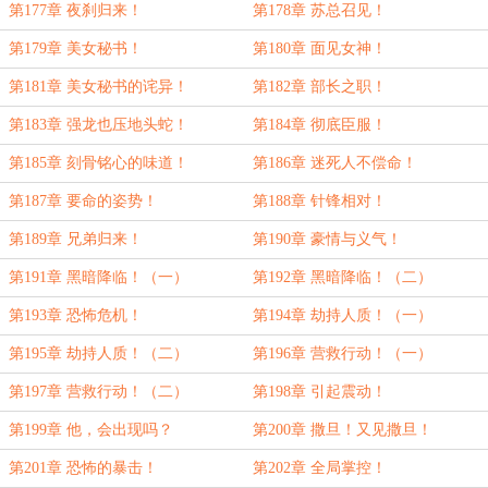
第177章 夜刹归来！
第178章 苏总召见！
第179章 美女秘书！
第180章 面见女神！
第181章 美女秘书的诧异！
第182章 部长之职！
第183章 强龙也压地头蛇！
第184章 彻底臣服！
第185章 刻骨铭心的味道！
第186章 迷死人不偿命！
第187章 要命的姿势！
第188章 针锋相对！
第189章 兄弟归来！
第190章 豪情与义气！
第191章 黑暗降临！（一）
第192章 黑暗降临！（二）
第193章 恐怖危机！
第194章 劫持人质！（一）
第195章 劫持人质！（二）
第196章 营救行动！（一）
第197章 营救行动！（二）
第198章 引起震动！
第199章 他，会出现吗？
第200章 撒旦！又见撒旦！
第201章 恐怖的暴击！
第202章 全局掌控！