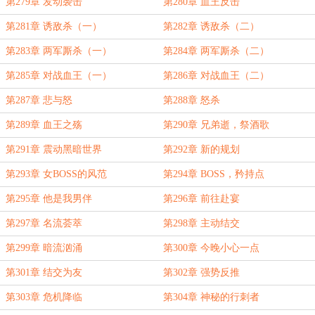
第279章 发动袭击
第280章 血王反击
第281章 诱敌杀（一）
第282章 诱敌杀（二）
第283章 两军厮杀（一）
第284章 两军厮杀（二）
第285章 对战血王（一）
第286章 对战血王（二）
第287章 悲与怒
第288章 怒杀
第289章 血王之殇
第290章 兄弟逝，祭酒歌
第291章 震动黑暗世界
第292章 新的规划
第293章 女BOSS的风范
第294章 BOSS，矜持点
第295章 他是我男伴
第296章 前往赴宴
第297章 名流荟萃
第298章 主动结交
第299章 暗流汹涌
第300章 今晚小心一点
第301章 结交为友
第302章 强势反推
第303章 危机降临
第304章 神秘的行刺者