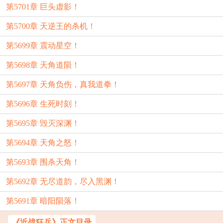
第5701章 巨头虚影！
第5700章 天逆王的杀机！
第5699章 震动星空！
第5698章 天角道陨！
第5697章 天角负伤，真我道拳！
第5696章 生死时刻！
第5695章 毁灭深渊！
第5694章 天角之怒！
第5693章 围杀天角！
第5692章 无尽道韵，尽入黑渊！
第5691章 暗阳陨落！
《近战狂兵》正文目录